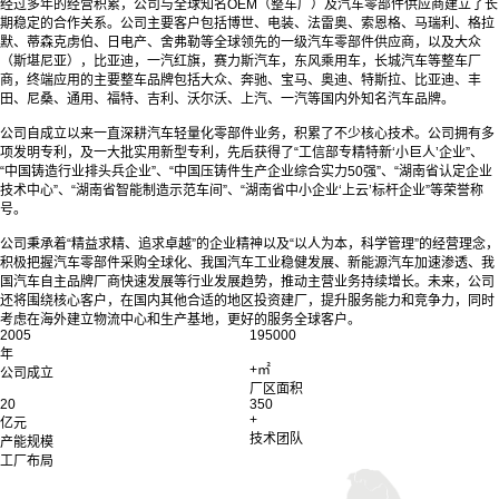
经过多年的经营积累，公司与全球知名OEM（整车厂）及汽车零部件供应商建立了长
期稳定的合作关系。公司主要客户包括博世、电装、法雷奥、索恩格、马瑞利、格拉
默、蒂森克虏伯、日电产、舍弗勒等全球领先的一级汽车零部件供应商，以及大众
（斯堪尼亚），比亚迪，一汽红旗，赛力斯汽车，东风乘用车，长城汽车等整车厂
商，终端应用的主要整车品牌包括大众、奔驰、宝马、奥迪、特斯拉、比亚迪、丰
田、尼桑、通用、福特、吉利、沃尔沃、上汽、一汽等国内外知名汽车品牌。
公司自成立以来一直深耕汽车轻量化零部件业务，积累了不少核心技术。公司拥有多
项发明专利，及一大批实用新型专利，先后获得了“工信部专精特新‘小巨人’企业”、
“中国铸造行业排头兵企业”、“中国压铸件生产企业综合实力50强”、“湖南省认定企业
技术中心”、“湖南省智能制造示范车间”、“湖南省中小企业‘上云’标杆企业”等荣誉称
号。
公司秉承着“精益求精、追求卓越”的企业精神以及“以人为本，科学管理”的经营理念，
积极把握汽车零部件采购全球化、我国汽车工业稳健发展、新能源汽车加速渗透、我
国汽车自主品牌厂商快速发展等行业发展趋势，推动主营业务持续增长。未来，公司
还将围绕核心客户，在国内其他合适的地区投资建厂，提升服务能力和竞争力，同时
考虑在海外建立物流中心和生产基地，更好的服务全球客户。
2005
195000
年
+㎡
公司成立
厂区面积
20
350
+
亿元
技术团队
产能规模
工厂布局